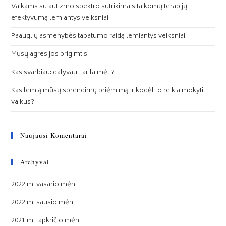
Vaikams su autizmo spektro sutrikimais taikomų terapijų
efektyvumą lemiantys veiksniai
Paauglių asmenybės tapatumo raidą lemiantys veiksniai
Mūsų agresijos prigimtis
Kas svarbiau: dalyvauti ar laimėti?
Kas lemią mūsų sprendimų priėmimą ir kodėl to reikia mokyti
vaikus?
Naujausi Komentarai
Archyvai
2022 m. vasario mėn.
2022 m. sausio mėn.
2021 m. lapkričio mėn.