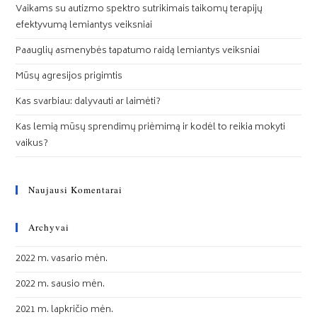
Vaikams su autizmo spektro sutrikimais taikomų terapijų
efektyvumą lemiantys veiksniai
Paauglių asmenybės tapatumo raidą lemiantys veiksniai
Mūsų agresijos prigimtis
Kas svarbiau: dalyvauti ar laimėti?
Kas lemią mūsų sprendimų priėmimą ir kodėl to reikia mokyti
vaikus?
Naujausi Komentarai
Archyvai
2022 m. vasario mėn.
2022 m. sausio mėn.
2021 m. lapkričio mėn.