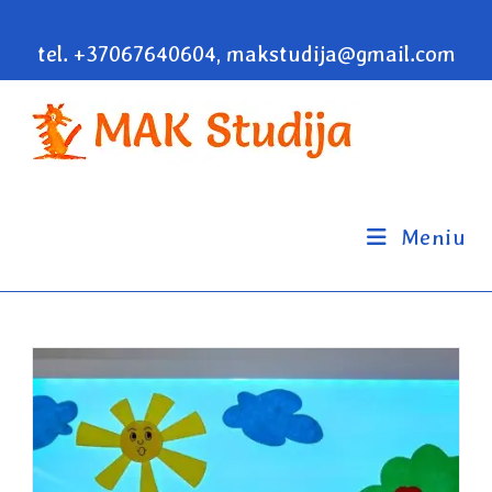
tel. +37067640604, makstudija@gmail.com
Meniu