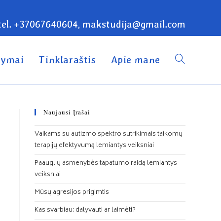
tel. +37067640604, makstudija@gmail.com
ymai
Tinklaraštis
Apie mane
Naujausi Įrašai
Vaikams su autizmo spektro sutrikimais taikomų
terapijų efektyvumą lemiantys veiksniai
Paauglių asmenybės tapatumo raidą lemiantys
veiksniai
Mūsų agresijos prigimtis
Kas svarbiau: dalyvauti ar laimėti?