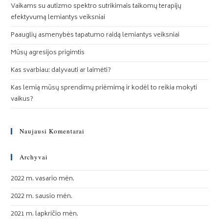
Vaikams su autizmo spektro sutrikimais taikomų terapijų
efektyvumą lemiantys veiksniai
Paauglių asmenybės tapatumo raidą lemiantys veiksniai
Mūsų agresijos prigimtis
Kas svarbiau: dalyvauti ar laimėti?
Kas lemią mūsų sprendimų priėmimą ir kodėl to reikia mokyti
vaikus?
Naujausi Komentarai
Archyvai
2022 m. vasario mėn.
2022 m. sausio mėn.
2021 m. lapkričio mėn.