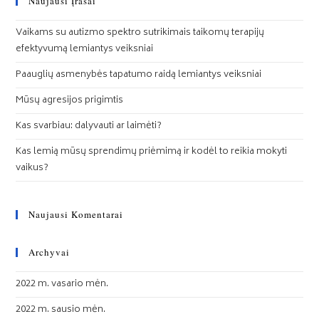
Naujausi Įrašai
Vaikams su autizmo spektro sutrikimais taikomų terapijų
efektyvumą lemiantys veiksniai
Paauglių asmenybės tapatumo raidą lemiantys veiksniai
Mūsų agresijos prigimtis
Kas svarbiau: dalyvauti ar laimėti?
Kas lemią mūsų sprendimų priėmimą ir kodėl to reikia mokyti
vaikus?
Naujausi Komentarai
Archyvai
2022 m. vasario mėn.
2022 m. sausio mėn.