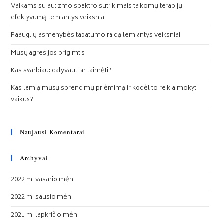
Vaikams su autizmo spektro sutrikimais taikomų terapijų
efektyvumą lemiantys veiksniai
Paauglių asmenybės tapatumo raidą lemiantys veiksniai
Mūsų agresijos prigimtis
Kas svarbiau: dalyvauti ar laimėti?
Kas lemią mūsų sprendimų priėmimą ir kodėl to reikia mokyti
vaikus?
Naujausi Komentarai
Archyvai
2022 m. vasario mėn.
2022 m. sausio mėn.
2021 m. lapkričio mėn.