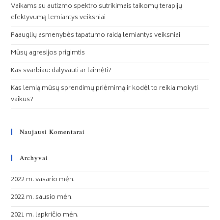
Vaikams su autizmo spektro sutrikimais taikomų terapijų
efektyvumą lemiantys veiksniai
Paauglių asmenybės tapatumo raidą lemiantys veiksniai
Mūsų agresijos prigimtis
Kas svarbiau: dalyvauti ar laimėti?
Kas lemią mūsų sprendimų priėmimą ir kodėl to reikia mokyti
vaikus?
Naujausi Komentarai
Archyvai
2022 m. vasario mėn.
2022 m. sausio mėn.
2021 m. lapkričio mėn.