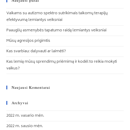
Naujausi Įrašai
Vaikams su autizmo spektro sutrikimais taikomų terapijų
efektyvumą lemiantys veiksniai
Paauglių asmenybės tapatumo raidą lemiantys veiksniai
Mūsų agresijos prigimtis
Kas svarbiau: dalyvauti ar laimėti?
Kas lemią mūsų sprendimų priėmimą ir kodėl to reikia mokyti
vaikus?
Naujausi Komentarai
Archyvai
2022 m. vasario mėn.
2022 m. sausio mėn.