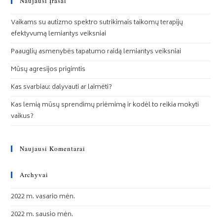
Naujausi Įrašai
Vaikams su autizmo spektro sutrikimais taikomų terapijų
efektyvumą lemiantys veiksniai
Paauglių asmenybės tapatumo raidą lemiantys veiksniai
Mūsų agresijos prigimtis
Kas svarbiau: dalyvauti ar laimėti?
Kas lemią mūsų sprendimų priėmimą ir kodėl to reikia mokyti
vaikus?
Naujausi Komentarai
Archyvai
2022 m. vasario mėn.
2022 m. sausio mėn.