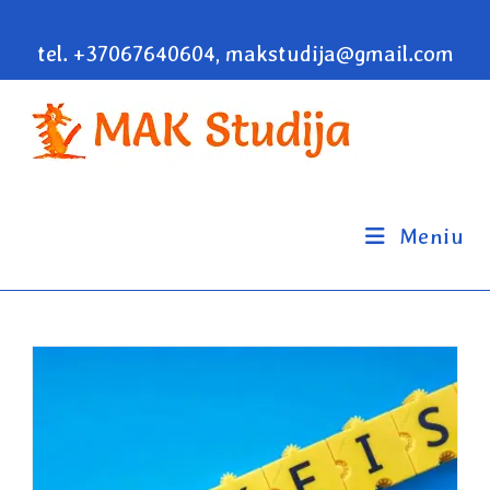
tel. +37067640604, makstudija@gmail.com
Meniu